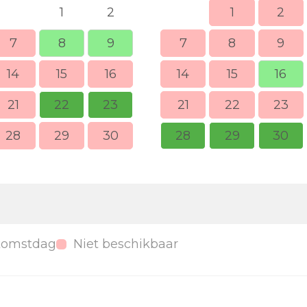
1
2
1
2
7
8
9
7
8
9
14
15
16
14
15
16
21
22
23
21
22
23
28
29
30
28
29
30
komstdag
Niet beschikbaar