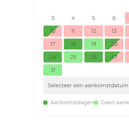
3
4
5
6
10
11
12
13
17
18
19
20
24
25
26
27
31
Selecteer een aankomstdatum
Aankomstdagen
Geen aan